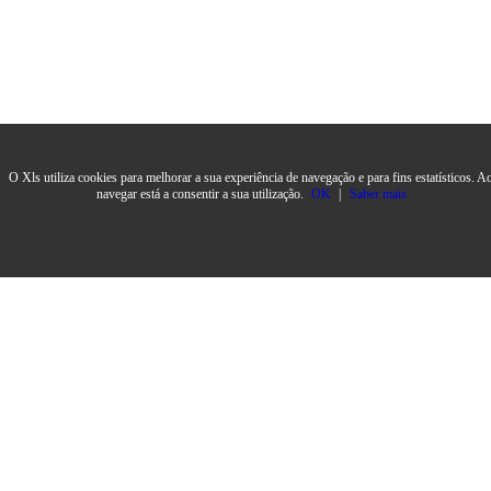
O Xls utiliza cookies para melhorar a sua experiência de navegação e para fins estatísticos. A
navegar está a consentir a sua utilização.
OK
|
Saber mais