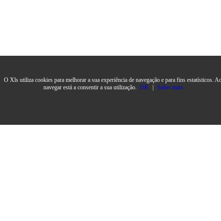
O Xls utiliza cookies para melhorar a sua experiência de navegação e para fins estatísticos. A
navegar está a consentir a sua utilização.
OK
|
Saber mais