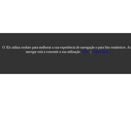
O Xls utiliza cookies para melhorar a sua experiência de navegação e para fins estatísticos. A
navegar está a consentir a sua utilização.
OK
|
Saber mais