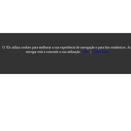
O Xls utiliza cookies para melhorar a sua experiência de navegação e para fins estatísticos. A
navegar está a consentir a sua utilização.
OK
|
Saber mais