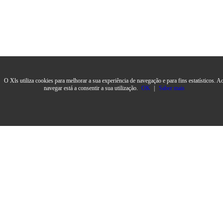
O Xls utiliza cookies para melhorar a sua experiência de navegação e para fins estatísticos. A
navegar está a consentir a sua utilização.
OK
|
Saber mais