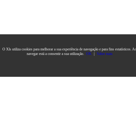
O Xls utiliza cookies para melhorar a sua experiência de navegação e para fins estatísticos. A
navegar está a consentir a sua utilização.
OK
|
Saber mais