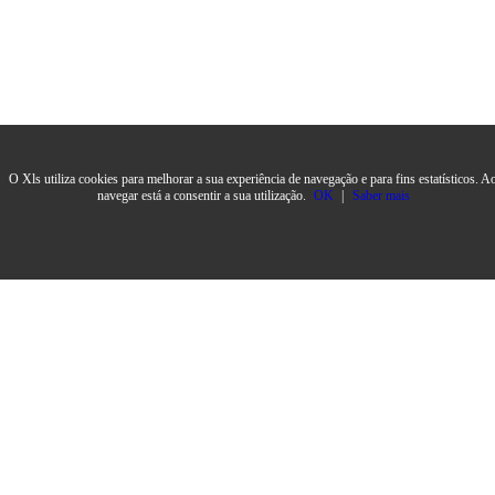
O Xls utiliza cookies para melhorar a sua experiência de navegação e para fins estatísticos. A
navegar está a consentir a sua utilização.
OK
|
Saber mais