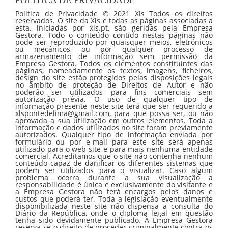
POLÍTICA DE PRIVACIDADE
Politica de Privacidade © 2021 Xls Todos os direitos
reservados. O site da Xls e todas as páginas associadas a
esta, iniciadas por xls.pt, são geridas pela Empresa
Gestora. Todo o conteúdo contido nestas páginas não
pode ser reproduzido por quaisquer meios, eletrónicos
ou mecânicos, ou por qualquer processo de
armazenamento de informação sem permissão da
Empresa Gestora. Todos os elementos constituintes das
páginas, nomeadamente os textos, imagens, ficheiros,
design do site estão protegidos pelas disposições legais
no âmbito de proteção de Direitos de Autor e não
poderão ser utilizados para fins comerciais sem
autorização prévia. O uso de qualquer tipo de
informação presente neste site terá que ser requerido a
xlspontedelima@gmail.com, para que possa ser, ou não
aprovada a sua utilização em outros elementos. Toda a
informação e dados utilizados no site foram previamente
autorizados. Qualquer tipo de informação enviada por
formulário ou por e-mail para este site será apenas
utilizado para o web site e para mais nenhuma entidade
comercial. Acreditamos que o site não contenha nenhum
conteúdo capaz de danificar os diferentes sistemas que
podem ser utilizados para o visualizar. Caso algum
problema ocorra durante a sua visualização a
responsabilidade é única e exclusivamente do visitante e
a Empresa Gestora não terá encargos pelos danos e
custos que poderá ter. Toda a legislação eventualmente
disponibilizada neste site não dispensa a consulta do
Diário da República, onde o diploma legal em questão
tenha sido devidamente publicado. À Empresa Gestora
reserva-se o direito de proceder criminalmente contra os